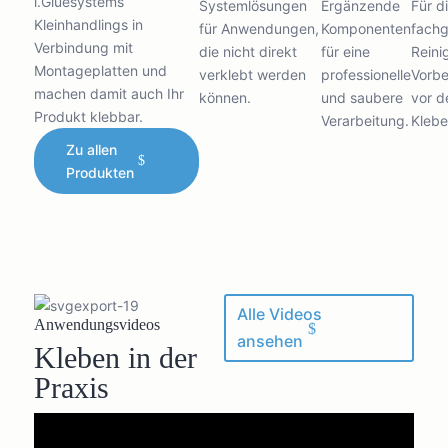
i.Gluesystems
Systemlösungen
Ergänzende
Für d
Kleinhandlings in
für Anwendungen,
Komponenten
fachg
Verbindung mit
die nicht direkt
für eine
Reini
Montageplatten und
verklebt werden
professionelle
Vorb
machen damit auch Ihr
können.
und saubere
vor 
Produkt klebbar.
Verarbeitung.
Klebe
Zu allen
Produkten
Alle Videos
Anwendungsvideos
ansehen
Kleben in der
Praxis