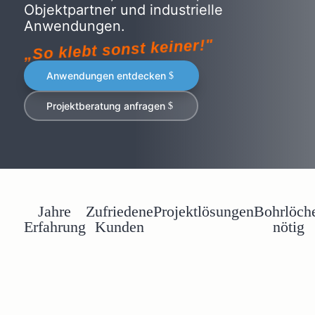
Objektpartner und industrielle
Anwendungen.
„So klebt sonst keiner!"
Anwendungen entdecken
Projektberatung anfragen
Jahre
Zufriedene
Projektlösungen
Bohrlöch
Erfahrung
Kunden
nötig